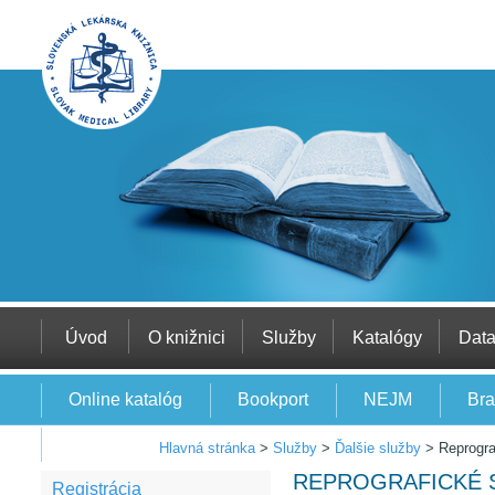
Úvod
O knižnici
Služby
Katalógy
Dat
Online katalóg
Bookport
NEJM
Bra
EBSCO
Hlavná stránka
>
Služby
>
Ďalšie služby
>
Reprogra
REPROGRAFICKÉ 
Registrácia