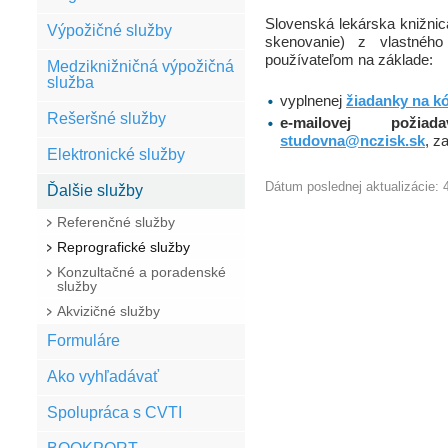
Slovenská lekárska knižnica
Výpožičné služby
skenovanie) z vlastného
používateľom na základe:
Medziknižničná výpožičná
služba
vyplnenej
žiadanky na k
Rešeršné služby
e-mailovej požiada
studovna@nczisk.sk
, z
Elektronické služby
Dátum poslednej aktualizácie: 
Ďalšie služby
Referenčné služby
Reprografické služby
Konzultačné a poradenské
služby
Akvizičné služby
Formuláre
Ako vyhľadávať
Spolupráca s CVTI