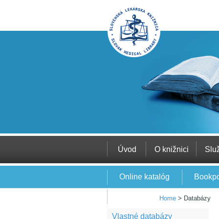
Úvod
O knižnici
Slu
Online katalóg
Bookpo
EBSCO
Home
>
Databázy
Vlastné databázy