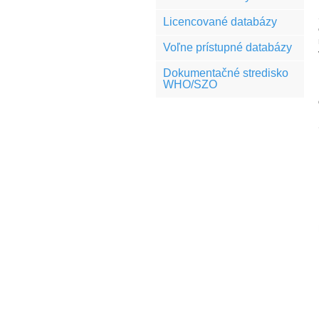
Licencované databázy
Voľne prístupné databázy
Dokumentačné stredisko
WHO/SZO