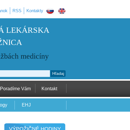
ánok
RSS
Kontakty
Á LEKÁRSKA
ŽNICA
užbách medicíny
Hľadaj
Poradíme Vám
Kontakt
logy
EHJ
VÝPOŽIČNÉ HODINY