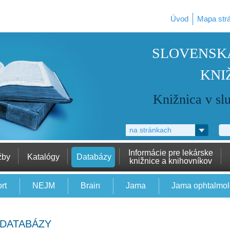
Úvod
Mapa str
SLOVENSK
KNI
Knižnica v sl
na stránkach
Informácie pre lekárske
žby
Katalógy
Databázy
knižnice a knihovníkov
rt
NEJM
Brain
Jama
Jama ophtalmo
DATABÁZY