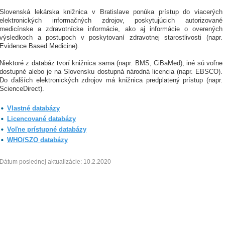
Slovenská lekárska knižnica v Bratislave ponúka prístup do viacerých
elektronických informačných zdrojov, poskytujúcich autorizované
medicínske a zdravotnícke informácie, ako aj informácie o overených
výsledkoch a postupoch v poskytovaní zdravotnej starostlivosti (napr.
Evidence Based Medicine).
Niektoré z databáz tvorí knižnica sama (napr. BMS, CiBaMed), iné sú voľne
dostupné alebo je na Slovensku dostupná národná licencia (napr. EBSCO).
Do ďalších elektronických zdrojov má knižnica predplatený prístup (napr.
ScienceDirect).
Vlastné databázy
Licencované databázy
Voľne prístupné databázy
WHO/SZO databázy
Dátum poslednej aktualizácie: 10.2.2020