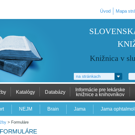
Úvod
Mapa str
SLOVENSK
KNI
Knižnica v sl
na stránkach
Informácie pre lekárske
žby
Katalógy
Databázy
knižnice a knihovníkov
rt
NEJM
Brain
Jama
Jama ophtalmo
užby
>
Formuláre
FORMULÁRE