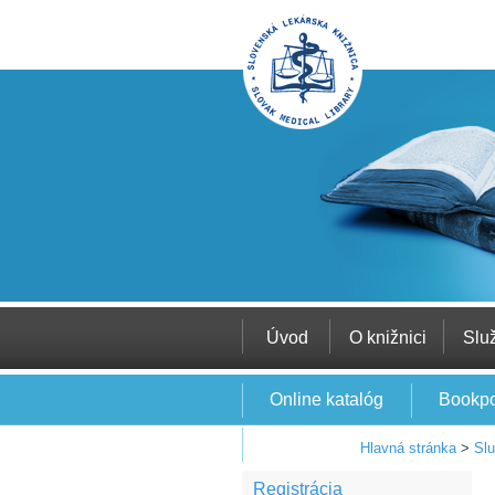
Úvod
O knižnici
Slu
Online katalóg
Bookpo
EBSCO
Hlavná stránka
>
Sl
Registrácia