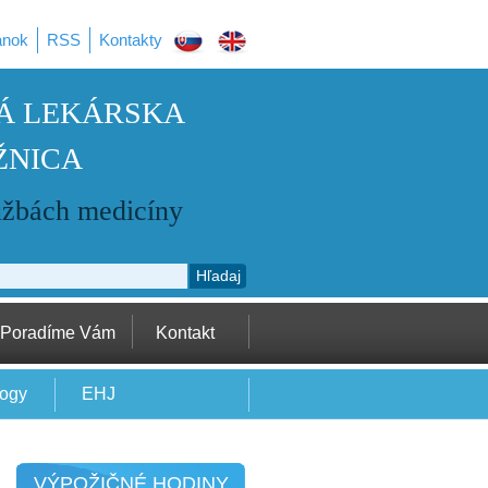
ánok
RSS
Kontakty
Á LEKÁRSKA
ŽNICA
užbách medicíny
Hľadaj
Poradíme Vám
Kontakt
logy
EHJ
VÝPOŽIČNÉ HODINY