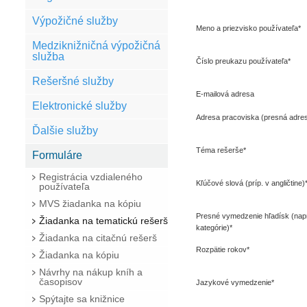
Výpožičné služby
Meno a priezvisko používateľa*
Medziknižničná výpožičná
služba
Číslo preukazu používateľa*
Rešeršné služby
E-mailová adresa
Elektronické služby
Adresa pracoviska (presná adresa
Ďalšie služby
Téma rešerše*
Formuláre
Registrácia vzdialeného
Kľúčové slová (príp. v angličtine)
používateľa
MVS žiadanka na kópiu
Presné vymedzenie hľadísk (napr.
Žiadanka na tematickú rešerš
kategórie)*
Žiadanka na citačnú rešerš
Rozpätie rokov*
Žiadanka na kópiu
Návrhy na nákup kníh a
časopisov
Jazykové vymedzenie*
Spýtajte sa knižnice