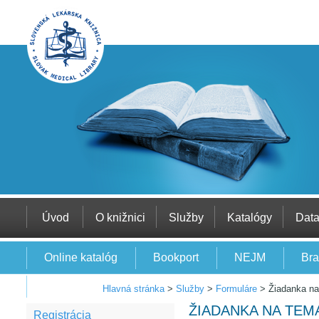
Úvod
O knižnici
Služby
Katalógy
Dat
Online katalóg
Bookport
NEJM
Bra
EBSCO
Hlavná stránka
>
Služby
>
Formuláre
>
Žiadanka na
ŽIADANKA NA TEM
Registrácia