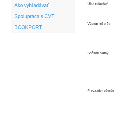
Účel rešerše*
Ako vyhľadávať
Spolupráca s CVTI
Výstup rešerše
BOOKPORT
Spôsob platby
Prevzatie rešerše