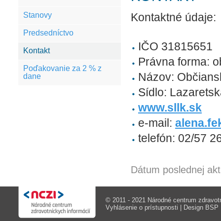
Stanovy
Kontaktné údaje:
Predsedníctvo
IČO 31815651
Kontakt
Právna forma: o
Poďakovanie za 2 % z
Názov: Občians
dane
Sídlo: Lazaretsk
www.sllk.sk
e-mail:
alena.f
telefón: 02/57 2
Dátum poslednej akt
© 2011 - 2021 Národné centrum zdravotn
Vyhlásenie o prístupnosti
| Design
BSP M