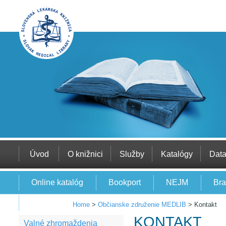
Úvod
O knižnici
Služby
Katalógy
Dat
Online katalóg
Bookport
NEJM
Bra
EBSCO
Home
>
Občianske združenie MEDLIB
>
Kontakt
KONTAKT
Valné zhromaždenia