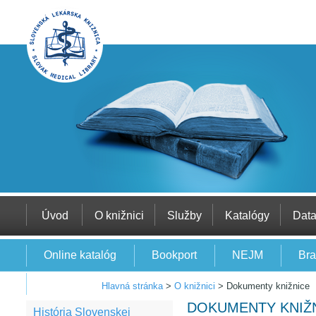
Úvod
O knižnici
Služby
Katalógy
Dat
Online katalóg
Bookport
NEJM
Bra
EBSCO
Hlavná stránka
>
O knižnici
>
Dokumenty knižnice
DOKUMENTY KNIŽ
História Slovenskej