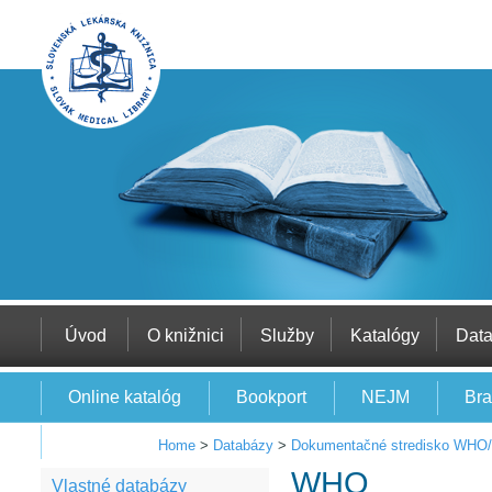
Úvod
O knižnici
Služby
Katalógy
Dat
Online katalóg
Bookport
NEJM
Bra
EBSCO
Home
>
Databázy
>
Dokumentačné stredisko WHO
WHO
Vlastné databázy