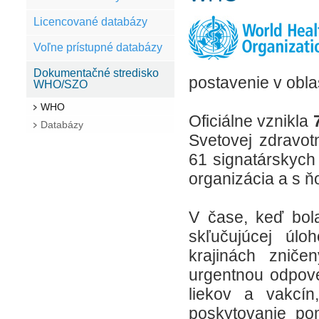
Licencované databázy
Voľne prístupné databázy
Dokumentačné stredisko
postavenie v obla
WHO/SZO
WHO
Oficiálne vznikla
Databázy
Svetovej zdravotn
61 signatárskych
organizácia a s ň
V čase, keď bola
skľučujúcej úlo
krajinách zniče
urgentnou odpove
liekov a vakcín
poskytovanie po