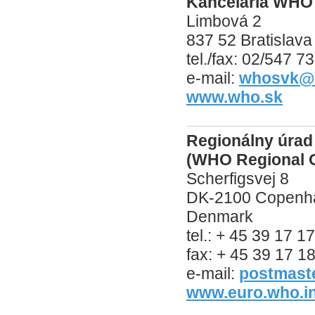
Kancelária WHO
Limbová 2
837 52 Bratislava
tel./fax: 02/547 
e-mail:
whosvk@e
www.who.sk
Regionálny úra
(WHO Regional O
Scherfigsvej 8
DK-2100 Copenh
Denmark
tel.: + 45 39 17 1
fax: + 45 39 17 1
e-mail:
postmast
www.euro.who.in