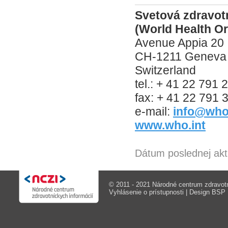
Svetová zdravotn
(World Health Or
Avenue Appia 20
CH-1211 Geneva
Switzerland
tel.: + 41 22 791 
fax: + 41 22 791 
e-mail:
info@who.
www.who.int
Dátum poslednej akt
© 2011 - 2021 Národné centrum zdravotn
Vyhlásenie o prístupnosti
| Design
BSP M