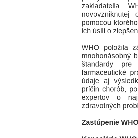
zakladatelia W
novovzniknutej 
pomocou ktorého 
ich úsilí o zlepše
WHO položila zá
mnohonásobný ben
štandardy pre 
farmaceutické pr
údaje aj výsledk
príčin chorôb, p
expertov o naj
zdravotných prob
Zastúpenie WHO 