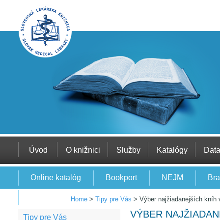
Úvod
O knižnici
Služby
Katalógy
Dat
Online katalóg
Bookport
NEJM
Bra
EBSCO
Home
>
Tipy pre Vás
>
Výber najžiadanejších kníh 
VÝBER NAJŽIADAN
Tipy pre Vás