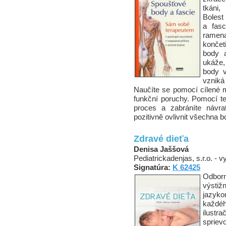
tkáni,
Bolest
a fasc
ramen
končet
body 
ukáže,
body v
vzniká
Naučíte se pomocí cílené m
funkční poruchy. Pomocí te
proces a zabráníte návra
pozitivně ovlivnit všechna b
Zdravé dieťa
Denisa Jaššová
Pediatrickadenjas, s.r.o. - 
Signatúra:
K 62425
Odbor
výstiž
jazyko
každéh
ilustra
sprievo