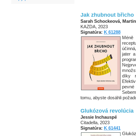
Jak zhubnout břicho
Sarah Schockeová, Martin
KAZDA, 2023
Signatúra:
K 61288
Méně 
recept
účinná,
jater 
progr
Nejpr
množst
díky 
Efekti
pevné 
Sebemo
tomu, abyste dosáhli požadov
Glukózová revolúcia
Jessie Inchauspé
Citadella, 2023
Signatúra:
K 61441
Glukó