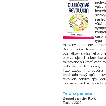
molek
vplyv 
krvné
sladký
násled
väčši
sympt
hormo
časom 
typu,
rakoviny, demencie a srdco
Biochemička Jessie Inch
poznatkov a vlastného pr
prekvapujúcich trikov, kto
rovnováhe a zvrátiť vaše sy
alebo sa vzdali milovaných
Táto zábavná a poučná k
predkladá nový spôsob uv
revolúcia ponúka tipy, kto
váš život, nech už uprednos
Telo si pamätá
Bessel van der Kolk
Tatran, 2022