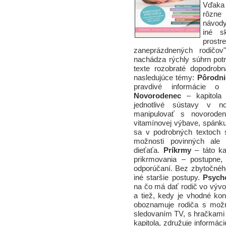
Vďaka
rôzne
návod
iné s
prostr
zaneprázdnených rodičov
nachádza rýchly súhrn potr
texte rozobraté dopodrobn
nasledujúce témy:
Pôrodni
pravdivé informácie o
Novorodenec
– kapitola 
jednotlivé sústavy v 
manipulovať s novoroden
vitamínovej výbave, spánk
sa v podrobných textoch s
možnosti povinných ale 
dieťaťa.
Príkrmy
– táto ka
prikrmovania – postupne,
odporúčaní. Bez zbytočného
iné staršie postupy.
Psych
na čo má dať rodič vo vývoj
a tiež, kedy je vhodné kont
oboznamuje rodiča s možn
sledovaním TV, s hračkami
kapitola, združuje informác