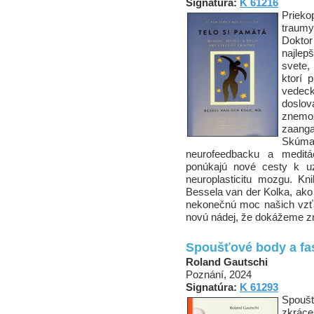
Signatúra:
K 61216
Priek
traumy
Doktor
najle
svete,
ktorí 
vedeck
doslo
znemo
zaang
Skúma
neurofeedbacku a meditác
ponúkajú nové cesty k uz
neuroplasticitu mozgu. K
Bessela van der Kolka, ako
nekonečnú moc našich vzťa
novú nádej, že dokážeme zn
Spoušťové body a fa
Roland Gautschi
Poznání, 2024
Signatúra:
K 61293
Spoušť
zkráce