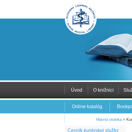
Úvod
O knižnici
Slu
Online katalóg
Bookpo
EBSCO
Hlavná stránka
>
Kur
Cenník kuriérskej služby