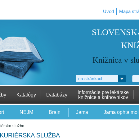
Úvod
Mapa str
SLOVENSK
KNI
Knižnica v sl
na stránkach
Informácie pre lekárske
žby
Katalógy
Databázy
knižnice a knihovníkov
rt
NEJM
Brain
Jama
Jama ophtalmo
iérska služba
KURIÉRSKA SLUŽBA