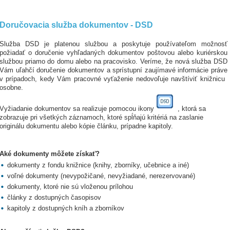
Doručovacia služba dokumentov - DSD
Služba DSD je platenou službou a poskytuje používateľom možnosť
požiadať o doručenie vyhľadaných dokumentov poštovou alebo kuriérskou
službou priamo do domu alebo na pracovisko. Veríme, že nová služba DSD
Vám uľahčí doručenie dokumentov a sprístupní zaujímavé informácie práve
v prípadoch, kedy Vám pracovné vyťaženie nedovoľuje navštíviť knižnicu
osobne.
Vyžiadanie dokumentov sa realizuje pomocou ikony
, ktorá sa
zobrazuje pri všetkých záznamoch, ktoré spĺňajú kritériá na zaslanie
originálu dokumentu alebo kópie článku, prípadne kapitoly.
Aké dokumenty môžete získať?
dokumenty z fondu knižnice (knihy, zborníky, učebnice a iné)
voľné dokumenty (nevypožičané, nevyžiadané, nerezervované)
dokumenty, ktoré nie sú vloženou prílohou
články z dostupných časopisov
kapitoly z dostupných kníh a zborníkov