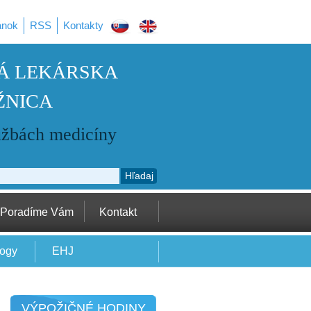
ánok
RSS
Kontakty
Á LEKÁRSKA
ŽNICA
užbách medicíny
Hľadaj
Poradíme Vám
Kontakt
logy
EHJ
VÝPOŽIČNÉ HODINY