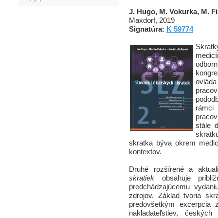
J. Hugo, M. Vokurka, M. Fi
Maxdorf, 2019
Signatúra:
K 59774
Skrat
medicí
odborn
kongre
ovlád
pracov
pododb
rámci 
pracov
stále 
skratk
skratka býva okrem medicí
kontextov.
Druhé rozšírené a aktua
skratiek
obsahuje pribli
predchádzajúcemu vydani
zdrojov. Základ tvoria sk
predovšetkým excerpcia 
nakladateľstiev, českýc