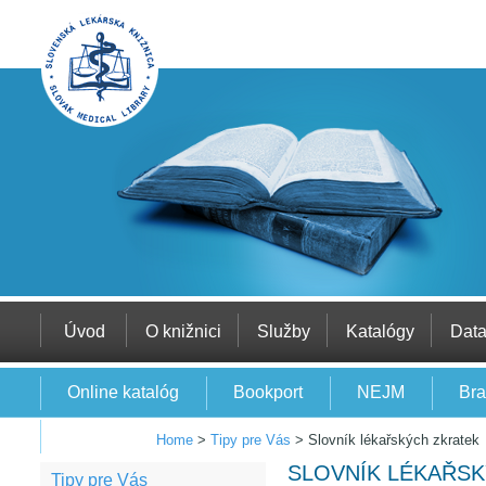
Úvod
O knižnici
Služby
Katalógy
Dat
Online katalóg
Bookport
NEJM
Bra
EBSCO
Home
>
Tipy pre Vás
>
Slovník lékařských zkratek
SLOVNÍK LÉKAŘS
Tipy pre Vás