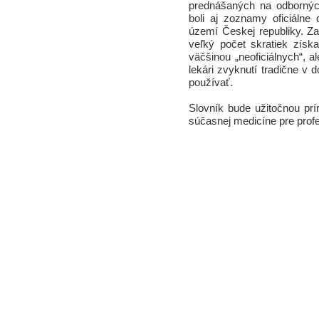
prednášaných na odbornýc
boli aj zoznamy oficiálne
území Českej republiky. Z
veľký počet skratiek získ
väčšinou „neoficiálnych“, 
lekári zvyknutí tradične v 
používať.
Slovník bude užitočnou prí
súčasnej medicíne pre profes