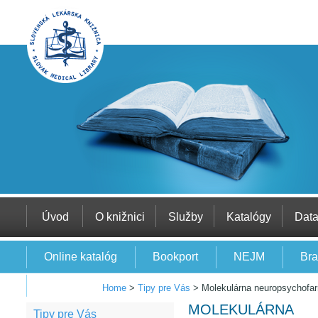
Úvod
O knižnici
Služby
Katalógy
Dat
Online katalóg
Bookport
NEJM
Bra
EBSCO
Home
>
Tipy pre Vás
>
Molekulárna neuropsychofa
MOLEKULÁRNA
Tipy pre Vás