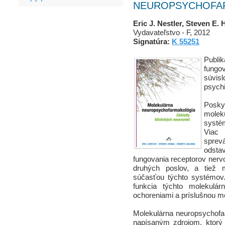
NEUROPSYCHOFA
Eric J. Nestler, Steven E
Vydavateľstvo - F, 2012
Signatúra:
K 55251
Publ
fung
súvis
psychi
Posky
mole
systé
Viac 
spre
odsta
fungovania receptorov nerv
druhých poslov, a tiež m
súčasťou týchto systémov
funkcia týchto molekulá
ochoreniami a príslušnou m
Molekulárna neuropsychofa
napísaným zdrojom, ktorý