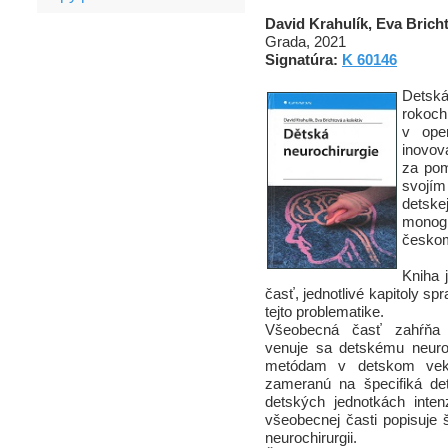
David Krahulík, Eva Bricht
Grada, 2021
Signatúra:
K 60146
Detská
rokoch 
v ope
inovov
za pom
svojí
detske
monog
českom
Kniha 
časť, jednotlivé kapitoly sp
tejto problematike.
Všeobecná časť zahŕňa n
venuje sa detskému neuro
metódam v detskom veku.
zameranú na špecifiká det
detských jednotkách intenz
všeobecnej časti popisuje 
neurochirurgii.