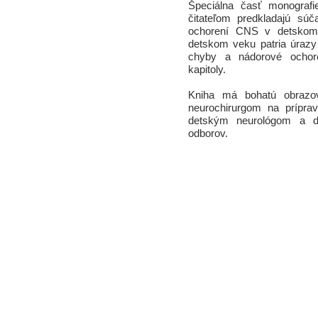
Špeciálna časť monografie
čitateľom predkladajú súč
ochorení CNS v detskom 
detskom veku patria úrazy
chyby a nádorové ochore
kapitoly.
Kniha má bohatú obrazov
neurochirurgom na príprav
detským neurológom a ďa
odborov.