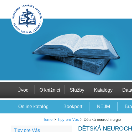
Úvod
O knižnici
Služby
Katalógy
Dat
Online katalóg
Bookport
NEJM
Bra
EBSCO
Home
>
Tipy pre Vás
>
Dětská neurochirurgie
DĚTSKÁ NEUROCH
Tipy pre Vás