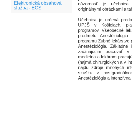
Elektronická obsahová
názornosť je učebnica
služba - EOS
originálnymi obrázkami a ta
Učebnica je určená predo
UPJŠ v Košiciach, piat
programov Všeobecné leká
predmetu Anestéziológia
programu Zubné lekárstvo 
Anestéziológia. Základné
začínajúcim pracovať v 
medicína a lekárom pracuj
(najmä chirurgických a v int
nájdu zdroje mnohých inf
skúšku v postgraduálno
Anestéziológia a intenzívna 