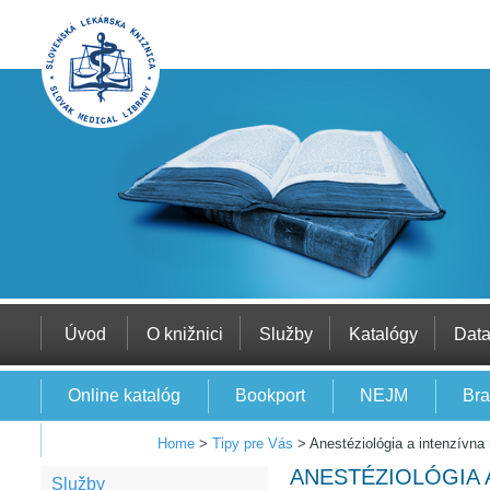
Úvod
O knižnici
Služby
Katalógy
Dat
Online katalóg
Bookport
NEJM
Bra
EBSCO
Home
>
Tipy pre Vás
>
Anestéziológia a intenzívna 
ANESTÉZIOLÓGIA 
Služby