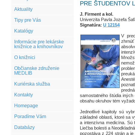
PRE ŠTUDENTOV L
Aktuality
J. Firment a kol.
Univerzita Pavla Jozefa Šaf
Tipy pre Vás
Signatúra:
U 12154
Katalógy
V pred
zhrnú
Informácie pre lekárske
knižnice a knihovníkov
absol
intenz
O knižnici
Množstv
nemožn
Občianske združenie
proble
MEDLIB
preuká
Anestéz
Kuriérska služba
pozna
pred
Kontakty
samostatného štúdia iných
obsahu okruhov tém vyžad
Homepage
Jednotlivé kapitoly sú vybr
Poradíme Vám
základné oblasti, ktoré sa 
a intenzívna medicína. Sú t
Databázy
Liečba bolesti a Neodkladná 
pozostáva z 224 strán a je 