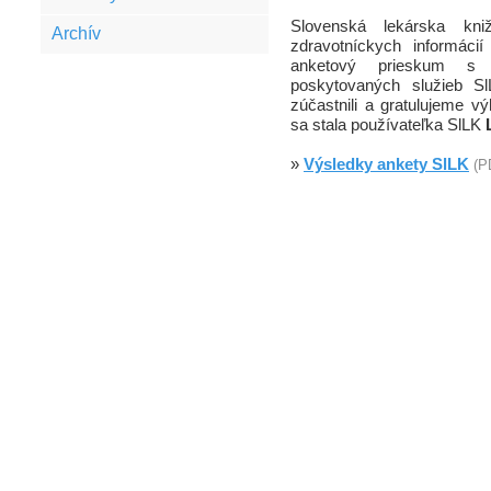
Slovenská lekárska kni
Archív
zdravotníckych informácií
anketový prieskum s c
poskytovaných služieb S
zúčastnili a gratulujeme v
sa stala používateľka SlLK
»
Výsledky ankety SlLK
(P