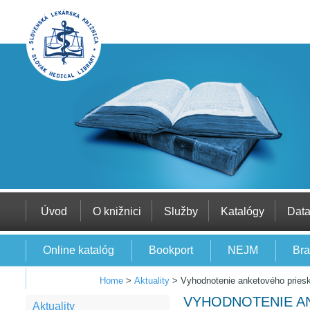
Úvod
O knižnici
Služby
Katalógy
Dat
Online katalóg
Bookport
NEJM
Bra
EBSCO
Home
>
Aktuality
>
Vyhodnotenie anketového prie
VYHODNOTENIE A
Aktuality