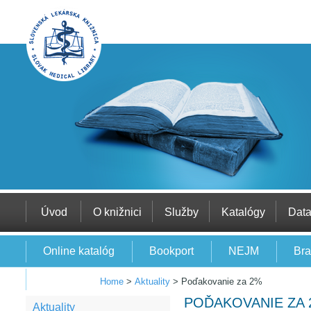
Úvod
O knižnici
Služby
Katalógy
Dat
Online katalóg
Bookport
NEJM
Bra
EBSCO
Home
>
Aktuality
>
Poďakovanie za 2%
POĎAKOVANIE ZA
Aktuality