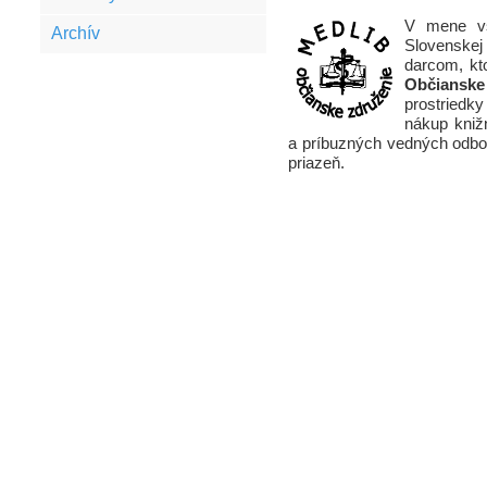
V mene vš
Archív
Slovenskej
darcom, kt
Občianske
prostriedk
nákup kniž
a príbuzných vedných odb
priazeň.