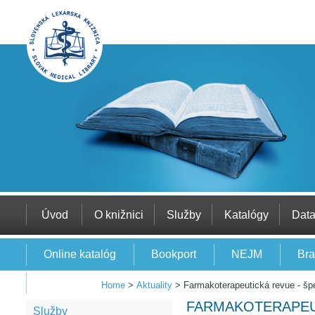
Úvod
O knižnici
Služby
Katalógy
Dat
Online katalóg
Bookport
NEJM
Bra
EBSCO
Home
>
Aktuality
>
Farmakoterapeutická revue - š
FARMAKOTERAPEU
Služby