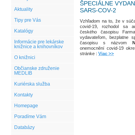
ŠPECIÁLNE VYDA
Aktuality
SARS-COV-2
Tipy pre Vás
Vzhľadom na to, že v súča
covid-19, rozhodol sa a
Katalógy
českého časopisu Farma
vydavateľom, bezplatne s
Informácie pre lekárske
časopisu s názvom
N
knižnice a knihovníkov
onemocnění covid-19 okrem
stránke :
Viac >>
O knižnici
Občianske združenie
MEDLIB
Kuriérska služba
Kontakty
Homepage
Poradíme Vám
Databázy