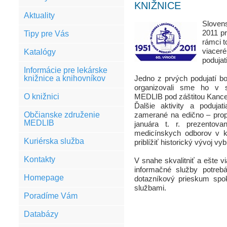
KNIŽNICE
Aktuality
Sloven
2011 pr
Tipy pre Vás
rámci t
viace
Katalógy
podujat
Informácie pre lekárske
knižnice a knihovníkov
Jedno z prvých podujatí b
organizovali sme ho v 
O knižnici
MEDLIB pod záštitou Kance
Ďalšie aktivity a poduja
Občianske združenie
zamerané na edično – prop
MEDLIB
januára t. r. prezentovan
medicínskych odborov v k
Kuriérska služba
priblížiť historický vývoj 
Kontakty
V snahe skvalitniť a ešte v
informačné služby potrebá
Homepage
dotazníkový prieskum spok
službami.
Poradíme Vám
Databázy