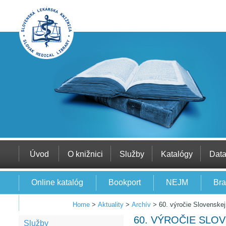
Úvod
O knižnici
Služby
Katalógy
Dat
Online katalóg
Bookport
NEJM
Bra
EBSCO
Home
>
Aktuality
>
Archív
>
60. výročie Slovenskej
60. VÝROČIE SLO
Služby