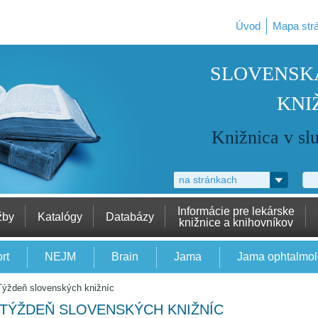
Úvod
Mapa str
SLOVENSK
KNI
Knižnica v sl
na stránkach
Informácie pre lekárske
žby
Katalógy
Databázy
knižnice a knihovníkov
rt
NEJM
Brain
Jama
Jama ophtalmo
Týždeň slovenských knižníc
TÝŽDEŇ SLOVENSKÝCH KNIŽNÍC