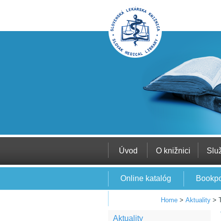
Úvod
O knižnici
Slu
Online katalóg
Bookpo
EBSCO
Home
>
Aktuality
>
Aktuality