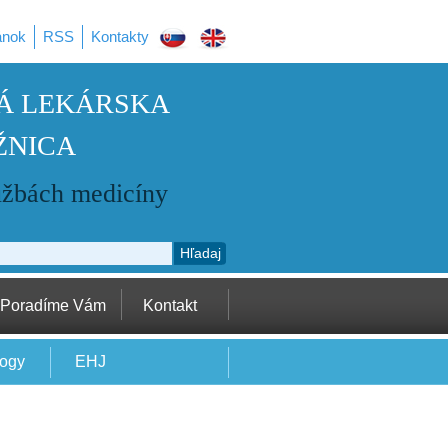
ánok
RSS
Kontakty
Á LEKÁRSKA
ŽNICA
užbách medicíny
Hľadaj
Poradíme Vám
Kontakt
logy
EHJ