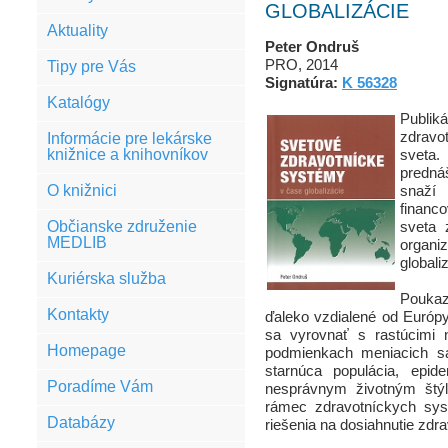
GLOBALIZÁCIE
Aktuality
Peter Ondruš
PRO, 2014
Tipy pre Vás
Signatúra:
K 56328
Katalógy
Publi
zdravo
Informácie pre lekárske
knižnice a knihovníkov
sveta.
predná
O knižnici
snaží 
financ
Občianske združenie
sveta 
MEDLIB
organ
globali
Kuriérska služba
Poukaz
Kontakty
ďaleko vzdialené od Európ
sa vyrovnať s rastúcimi n
Homepage
podmienkach meniacich s
starnúca populácia, epi
Poradíme Vám
nesprávnym životným štý
rámec zdravotníckych sys
Databázy
riešenia na dosiahnutie zdra