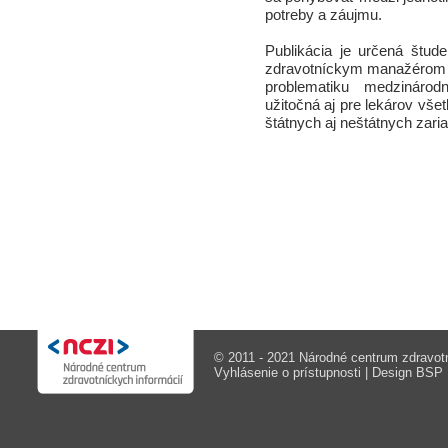
potreby a záujmu.
Publikácia je určená štude
zdravotníckym manažérom 
problematiku medzinárod
užitočná aj pre lekárov vše
štátnych aj neštátnych zaria
© 2011 - 2021 Národné centrum zdravotn
Vyhlásenie o prístupnosti
| Design
BSP M