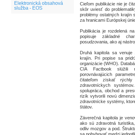
Elektronická obsahová
Cieľom publikácie nie je či
služba - EOS
skôr uviesť do problemati
problémy ostatných krajín sv
za hranicami Európskej únie
Publikácia je rozdelená na
popisuje základné char
posudzovania, ako aj nástro
Druhá kapitola sa venuje
krajín. Pri popise sa prid
organizácie (WHO). Databá
CIA Factbook slúžili 
porovnávajúcich parametre
čitateľom získať rýchly
zdravotníckych systémov
spolupráca, obchod a presu
rizík vytvorili novú dimen
zdravotnícke systémy, ktoré
štátov.
Záverečná kapitola je ven
ako sú zdravotná turistika
odliv mozgov a pod. Štruktú
sa pohybovať medzi jednotli