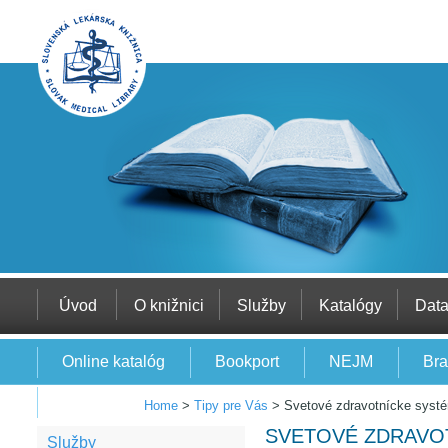
Úvod
O knižnici
Služby
Katalógy
Dat
Online katalóg
Bookport
NEJM
Bra
EBSCO
Home
>
Tipy pre Vás
>
Svetové zdravotnícke systé
SVETOVÉ ZDRAVO
Služby