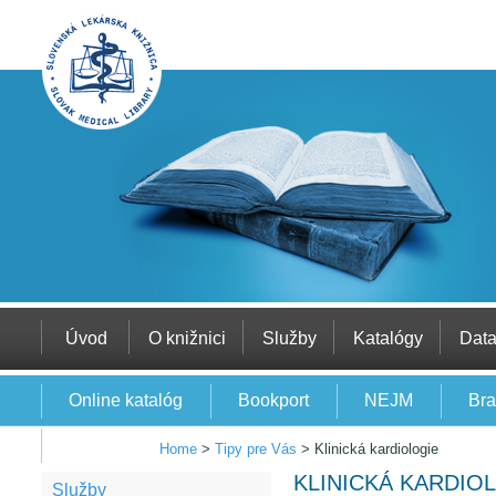
Úvod
O knižnici
Služby
Katalógy
Dat
Online katalóg
Bookport
NEJM
Bra
EBSCO
Home
>
Tipy pre Vás
>
Klinická kardiologie
KLINICKÁ KARDIO
Služby