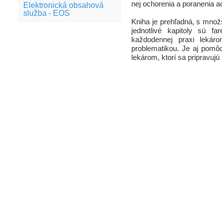
nej ochorenia a poranenia ao
Elektronická obsahová
služba - EOS
Kniha je prehľadná, s množ
jednotlivé kapitoly sú f
každodennej praxi lekáro
problematikou. Je aj pomô
lekárom, ktorí sa pripravujú 