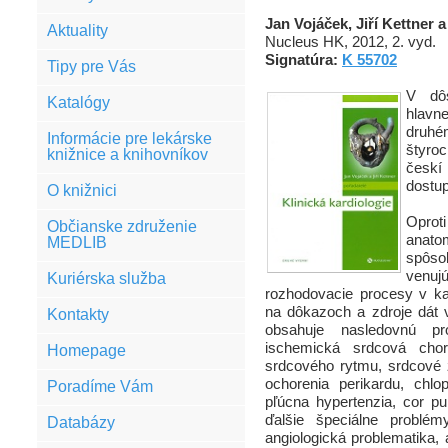
Jan Vojáček, Jiří Kettner a
Aktuality
Nucleus HK, 2012, 2. vyd.
Signatúra:
K 55702
Tipy pre Vás
V dôs
Katalógy
hlavn
druhé
Informácie pre lekárske
štyroc
knižnice a knihovníkov
českí 
dostup
O knižnici
Oprot
Občianske združenie
anat
MEDLIB
spôsob
venu
Kuriérska služba
rozhodovacie procesy v kar
na dôkazoch a zdroje dát v
Kontakty
obsahuje nasledovnú pro
ischemická srdcová choro
Homepage
srdcového rytmu, srdcové z
ochorenia perikardu, chl
Poradíme Vám
pľúcna hypertenzia, cor p
ďalšie špeciálne problém
Databázy
angiologická problematika, 