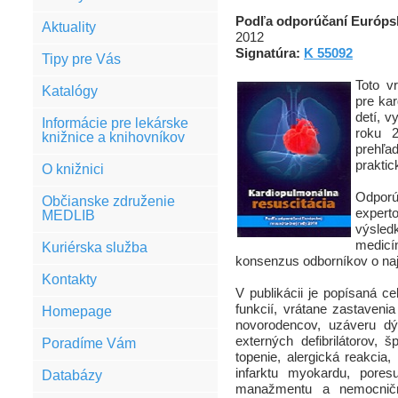
Podľa odporúčaní Európsk
Aktuality
2012
Signatúra:
K 55092
Tipy pre Vás
Toto v
Katalógy
pre ka
detí, 
Informácie pre lekárske
roku 2
knižnice a knihovníkov
prehľa
praktic
O knižnici
Odporú
Občianske združenie
expert
MEDLIB
výsle
medicí
Kuriérska služba
konsenzus odborníkov o najl
Kontakty
V publikácii je popísaná ce
funkcií, vrátane zastaveni
Homepage
novorodencov, uzáveru dýc
externých defibrilátorov, š
Poradíme Vám
topenie, alergická reakcia,
infarktu myokardu, poresu
Databázy
manažmentu a nemocničné