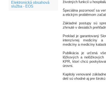
životných funkcií u hospital
Elektronická obsahová
služba - EOS
Špeciálna pozornosť sa ven
a etickým problémom začati
Základné postupy sú spre
zhrnuté v desiatich prehľad
Preklad je garantovaný Sl
intenzívnej medicíny a 
medicíny a medicíny katastr
Publikácia je určená vš
lôžkových a nelôžkových z
KPR, ktorí chcú poskytovať
úrovni.
Kapitoly venované základnej
detí sú vhodné aj pre širokú