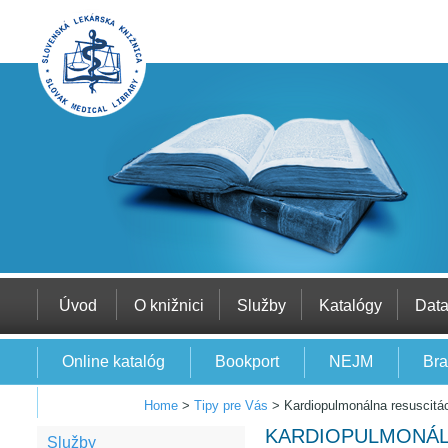
Úvod
O knižnici
Služby
Katalógy
Dat
Online katalóg
Bookport
NEJM
Bra
EBSCO
Home
>
Tipy pre Vás
>
Kardiopulmonálna resuscitá
KARDIOPULMONÁL
Služby