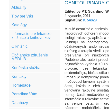
GENITOURINARY 
Aktuality
Edited by P.T. Scardino, W
4. vydanie, 2011
Tipy pre Vás
Signatúra:
K 54829
Katalógy
Minulé desaťročie prinieslo
nádorových ochorení močov
Informácie pre lekárske
knižnice a knihovníkov
biológii rakoviny, aplikácia
účinkujú na androgénový
O knižnici
očakávaných randomizovaný
skríning a terapiu viedli k
Občianske združenie
prežívania pri niektorýc
MEDLIB
Podobne ako autori predchá
najnovšieho vydania sú zo
Kuriérska služba
urológie, cez lekársku
epidemiológiu, bioštatistiku
Kontakty
umožňuje komplexný pohľad
močovopohlavnom systéme.
Homepage
častí, každá z nich obsa
venovaná rakovine prostaty
Poradíme Vám
hornej časti močového s
informácie o rakovine semen
Databázy
sa venuje ostatným urol
nádorom nadobličiek, f