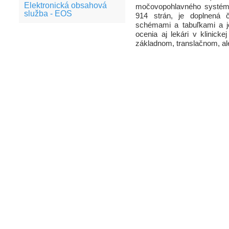
Elektronická obsahová
močovopohlavného systému
služba - EOS
914 strán, je doplnená č
schémami a tabuľkami a je
ocenia aj lekári v klinick
základnom, translačnom, a