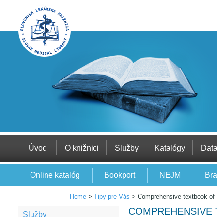
Úvod
O knižnici
Služby
Katalógy
Dat
Online katalóg
Bookport
NEJM
Bra
EBSCO
Home
>
Tipy pre Vás
>
Comprehensive textbook of 
COMPREHENSIVE 
Služby