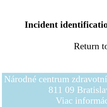
Incident identifica
Return t
Národné centrum zdravotní
811 09 Bratisl
Viac informác